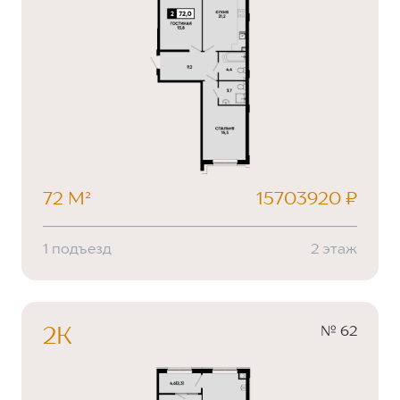
72 М²
15703920 ₽
1 подъезд
2 этаж
№ 62
2К