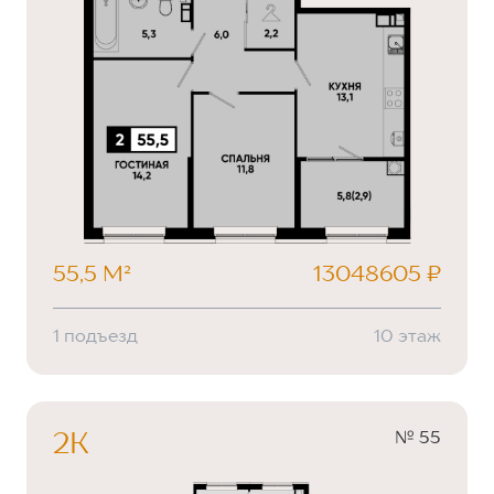
55,5 М²
13048605 ₽
1 подъезд
10 этаж
№ 55
2К