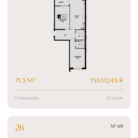
71,3 М²
15551243 ₽
1 подъезд
9 этаж
№ 69
2К