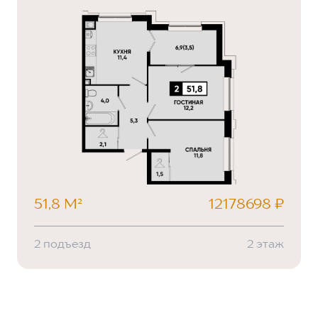
51,8 М²
12178698 ₽
2 подъезд
2 этаж