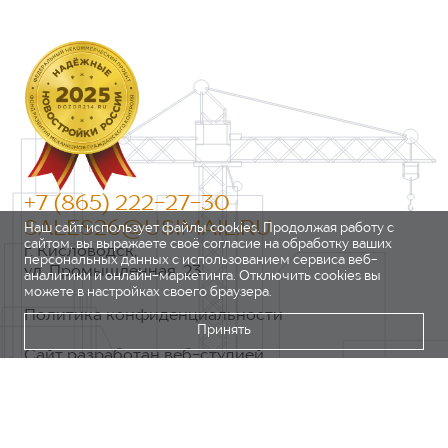
+7 (865) 222-27-30
SALES26@USIMAIL.RU
Наш сайт использует файлы cookies. Продолжая работу с
сайтом, вы выражаете своё согласие на обработку ваших
г. Кисловодск,
персональных данных с использованием сервиса веб-
ул. Промышленная, 23
аналитики и онлайн-маркетинга. Отключить cookies вы
можете в настройках своего браузера.
Политика конфиденциальности
Принять
Сайт разработан веб-студией
https://pixel2.studio/