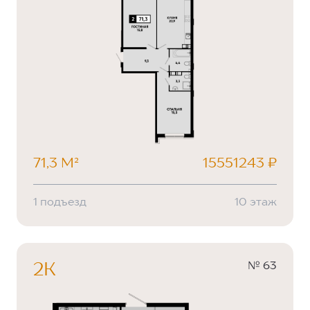
71,3 М²
15551243 ₽
1 подъезд
10 этаж
№ 63
2К