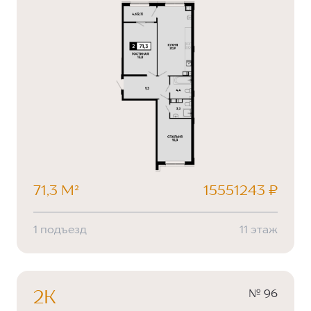
71,3 М²
15551243 ₽
1 подъезд
11 этаж
№ 96
2К