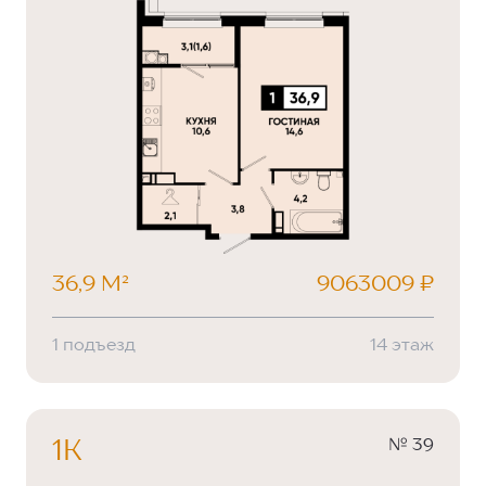
36,9 М²
9063009 ₽
1 подъезд
14 этаж
№ 39
1К