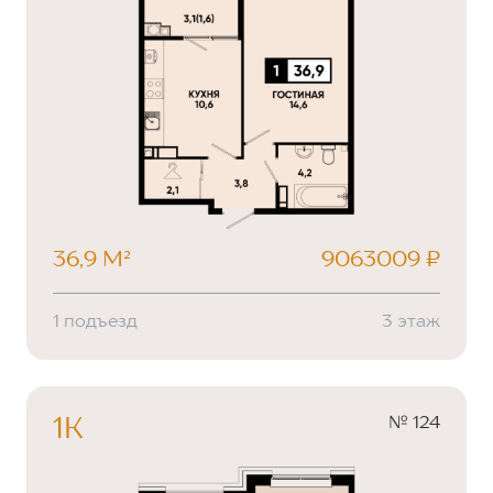
36,9 М²
9063009 ₽
1 подъезд
3 этаж
№ 124
1К