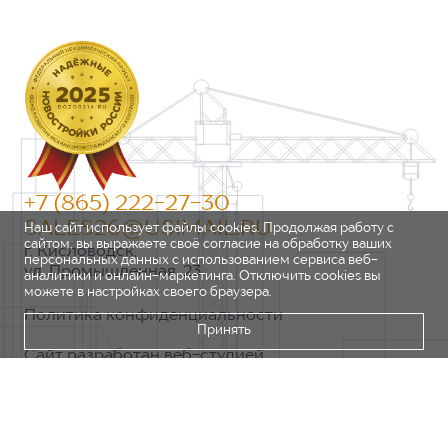
+7 (865) 222-27-30
SALES26@USIMAIL.RU
Наш сайт использует файлы cookies. Продолжая работу с
сайтом, вы выражаете своё согласие на обработку ваших
г. Кисловодск,
персональных данных с использованием сервиса веб-
ул. Промышленная, 23
аналитики и онлайн-маркетинга. Отключить cookies вы
можете в настройках своего браузера.
Политика конфиденциальности
Принять
Сайт разработан веб-студией
https://pixel2.studio/