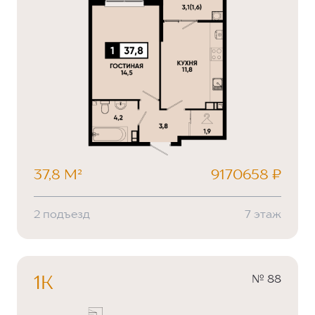
37,8 М²
9170658 ₽
2 подъезд
7 этаж
№ 88
1К