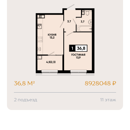
36,8 М²
8928048 ₽
2 подъезд
11 этаж