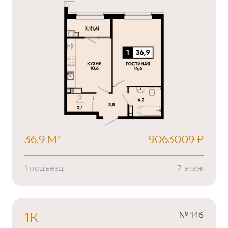
36,9 М²
9063009 ₽
1 подъезд
7 этаж
№ 146
1К