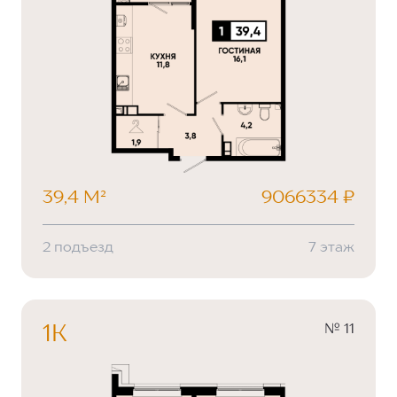
39,4 М²
9066334 ₽
2 подъезд
7 этаж
№ 11
1К