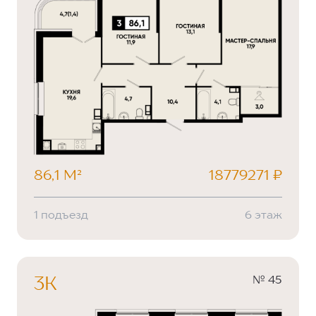
86,1 М²
18779271 ₽
1 подъезд
6 этаж
№ 45
3К