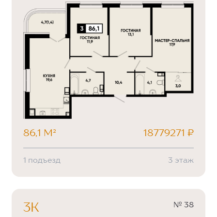
86,1 М²
18779271 ₽
1 подъезд
3 этаж
№ 38
3К