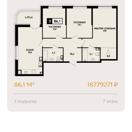
86,1 М²
18779271 ₽
1 подъезд
7 этаж