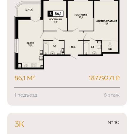
86,1 М²
18779271 ₽
1 подъезд
8 этаж
№ 10
3К