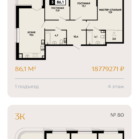
86,1 М²
18779271 ₽
1 подъезд
4 этаж
№ 80
3К