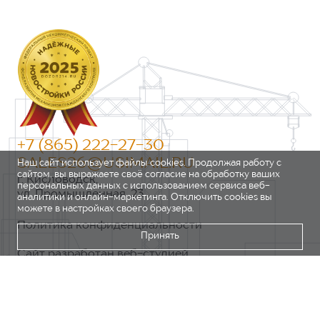
+7 (865) 222-27-30
SALES26@USIMAIL.RU
Наш сайт использует файлы cookies. Продолжая работу с
сайтом, вы выражаете своё согласие на обработку ваших
г. Кисловодск,
персональных данных с использованием сервиса веб-
ул. Промышленная, 23
аналитики и онлайн-маркетинга. Отключить cookies вы
можете в настройках своего браузера.
Политика конфиденциальности
Принять
Сайт разработан веб-студией
https://pixel2.studio/