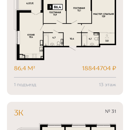
86,4 М²
18844704 ₽
1 подъезд
13 этаж
№ 31
3К