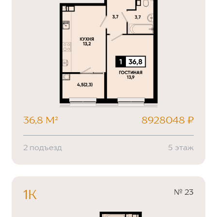
36,8 М²
8928048 ₽
2 подъезд
5 этаж
№ 23
1К