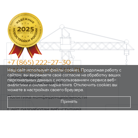
+7 (865) 222-27-30
SALES26@USIMAIL.RU
Наш сайт использует файлы cookies. Продолжая работу с
сайтом, вы выражаете своё согласие на обработку ваших
г. Кисловодск,
персональных данных с использованием сервиса веб-
ул. Промышленная, 23
аналитики и онлайн-маркетинга. Отключить cookies вы
можете в настройках своего браузера.
Политика конфиденциальности
Принять
Сайт разработан веб-студией
https://pixel2.studio/