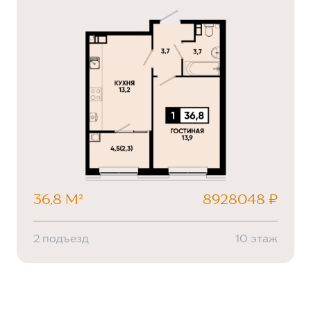
36,8 М²
8928048 ₽
2 подъезд
10 этаж