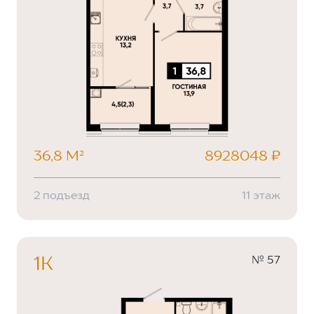
36,8 М²
8928048 ₽
2 подъезд
11 этаж
№ 57
1К