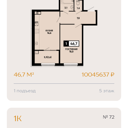
46,7 М²
10045637 ₽
1 подъезд
5 этаж
№ 72
1К