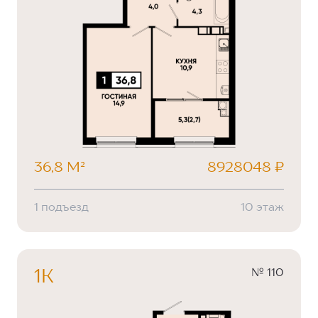
36,8 М²
8928048 ₽
1 подъезд
10 этаж
№ 110
1К