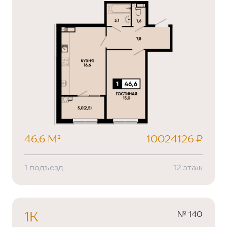
46,6 М²
10024126 ₽
1 подъезд
12 этаж
№ 140
1К