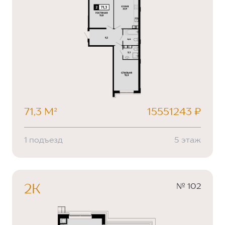
71,3 М²
15551243 ₽
1 подъезд
5 этаж
№ 102
2К