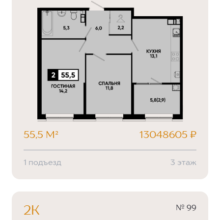
55,5 М²
13048605 ₽
1 подъезд
3 этаж
№ 99
2К