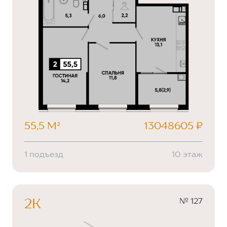
55,5 М²
13048605 ₽
1 подъезд
10 этаж
№ 127
2К