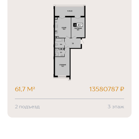
61,7 М²
13580787 ₽
2 подъезд
3 этаж