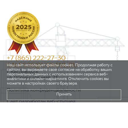
+7 (865) 222-27-30
SALES26@USIMAIL.RU
Наш сайт использует файлы cookies. Продолжая работу с
сайтом, вы выражаете своё согласие на обработку ваших
г. Кисловодск,
персональных данных с использованием сервиса веб-
ул. Промышленная, 23
аналитики и онлайн-маркетинга. Отключить cookies вы
можете в настройках своего браузера.
Политика конфиденциальности
Принять
Сайт разработан веб-студией
https://pixel2.studio/