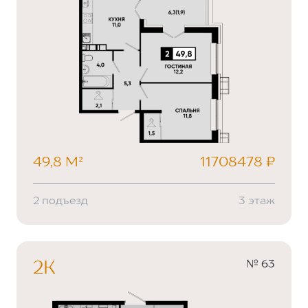
49,8 М²
11708478 ₽
2 подъезд
3 этаж
№ 63
2К