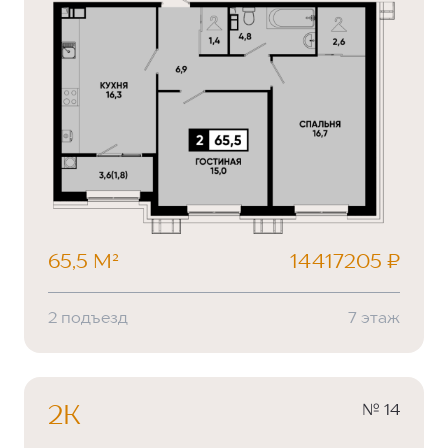
65,5 М²
14417205 ₽
2 подъезд
7 этаж
№ 14
2К