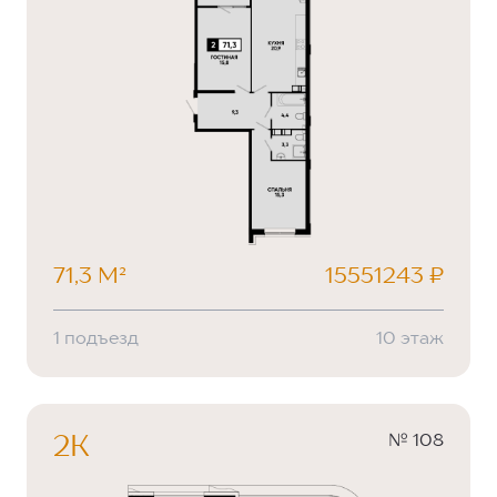
71,3 М²
15551243 ₽
1 подъезд
10 этаж
№ 108
2К