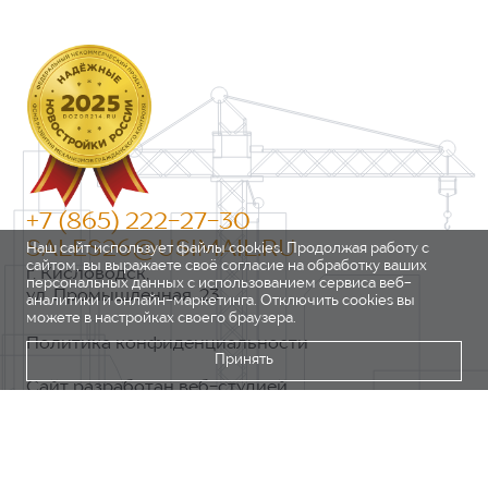
+7 (865) 222-27-30
SALES26@USIMAIL.RU
Наш сайт использует файлы cookies. Продолжая работу с
сайтом, вы выражаете своё согласие на обработку ваших
г. Кисловодск,
персональных данных с использованием сервиса веб-
ул. Промышленная, 23
аналитики и онлайн-маркетинга. Отключить cookies вы
можете в настройках своего браузера.
Политика конфиденциальности
Принять
Сайт разработан веб-студией
https://pixel2.studio/