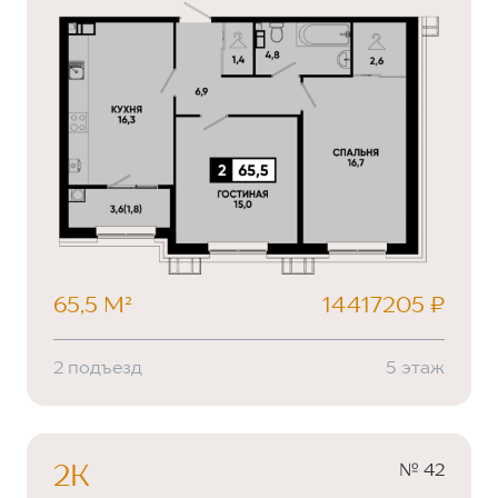
65,5 М²
14417205 ₽
2 подъезд
5 этаж
№ 42
2К