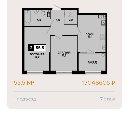
55,5 М²
13048605 ₽
1 подъезд
7 этаж