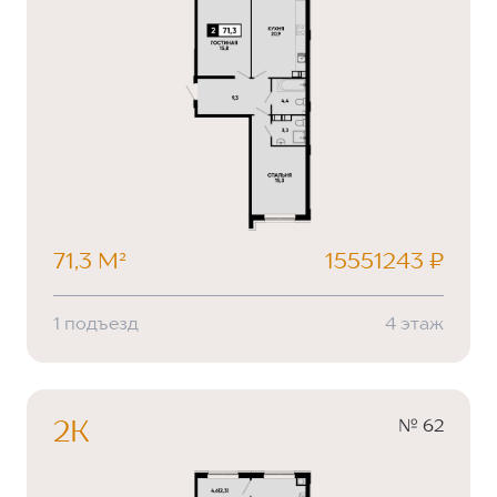
71,3 М²
15551243 ₽
1 подъезд
4 этаж
№ 62
2К