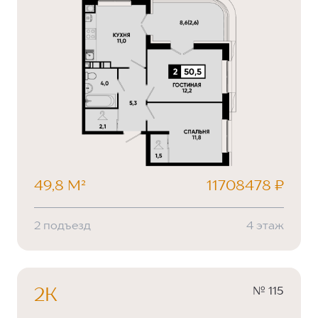
49,8 М²
11708478 ₽
2 подъезд
4 этаж
№ 115
2К