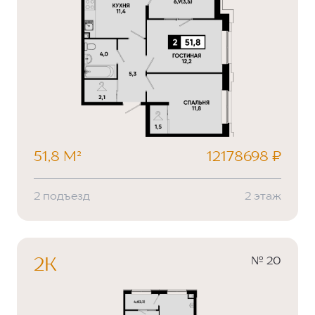
51,8 М²
12178698 ₽
2 подъезд
2 этаж
№ 20
2К