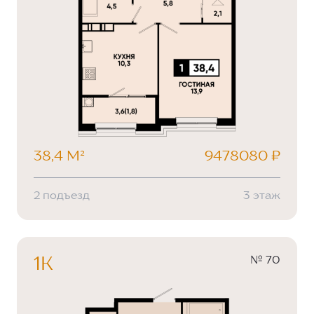
38,4 М²
9478080 ₽
2 подъезд
3 этаж
№ 70
1К