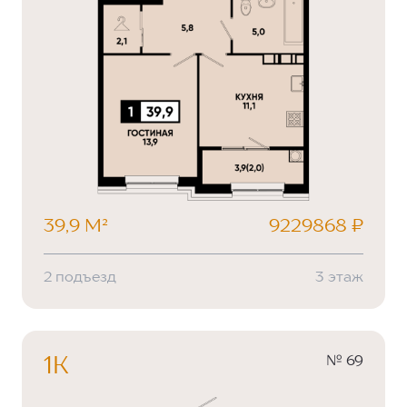
39,9 М²
9229868 ₽
2 подъезд
3 этаж
№ 69
1К