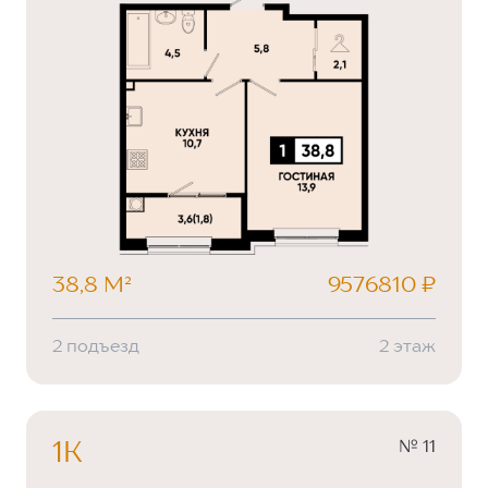
38,8 М²
9576810 ₽
2 подъезд
2 этаж
№ 11
1К