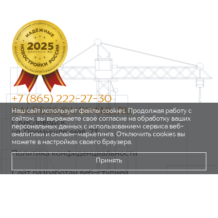
+7 (865) 222-27-30
SALES26@USIMAIL.RU
Наш сайт использует файлы cookies. Продолжая работу с
сайтом, вы выражаете своё согласие на обработку ваших
г. Кисловодск,
персональных данных с использованием сервиса веб-
ул. Промышленная, 23
аналитики и онлайн-маркетинга. Отключить cookies вы
можете в настройках своего браузера.
Политика конфиденциальности
Принять
Сайт разработан веб-студией
https://pixel2.studio/