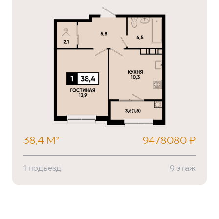
38,4 М²
9478080 ₽
1 подъезд
9 этаж