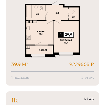
39,9 М²
9229868 ₽
1 подъезд
3 этаж
№ 46
1К