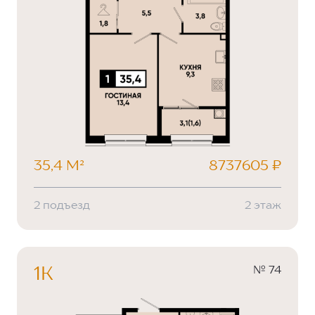
35,4 М²
8737605 ₽
2 подъезд
2 этаж
№ 74
1К