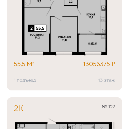
55,5 М²
13056375 ₽
1 подъезд
13 этаж
№ 127
2К