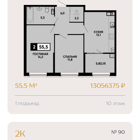
55,5 М²
13056375 ₽
1 подъезд
10 этаж
№ 90
2К