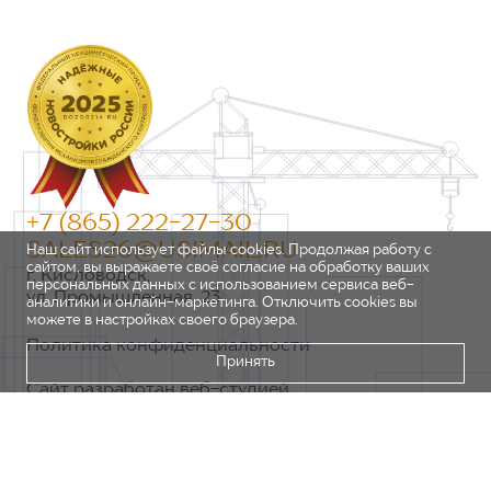
+7 (865) 222-27-30
SALES26@USIMAIL.RU
Наш сайт использует файлы cookies. Продолжая работу с
сайтом, вы выражаете своё согласие на обработку ваших
г. Кисловодск,
персональных данных с использованием сервиса веб-
ул. Промышленная, 23
аналитики и онлайн-маркетинга. Отключить cookies вы
можете в настройках своего браузера.
Политика конфиденциальности
Принять
Сайт разработан веб-студией
https://pixel2.studio/