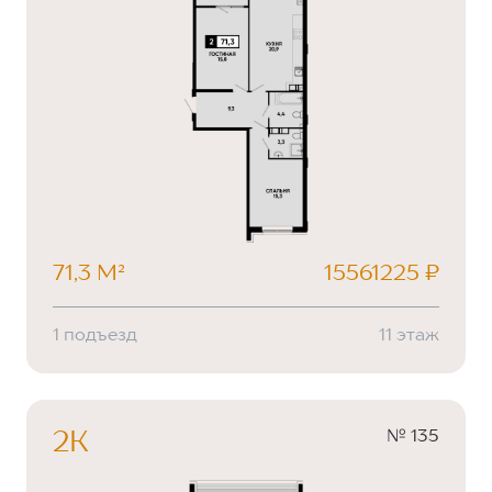
71,3 М²
15561225 ₽
1 подъезд
11 этаж
№ 135
2К