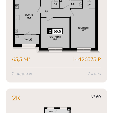
65,5 М²
14426375 ₽
2 подъезд
7 этаж
№ 69
2К