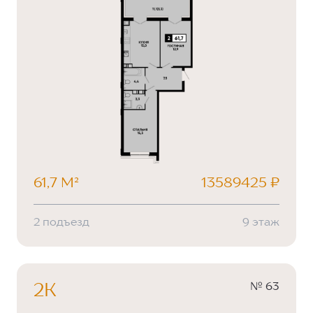
61,7 М²
13589425 ₽
2 подъезд
9 этаж
№ 63
2К