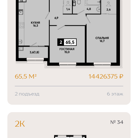
65,5 М²
14426375 ₽
2 подъезд
6 этаж
№ 34
2К