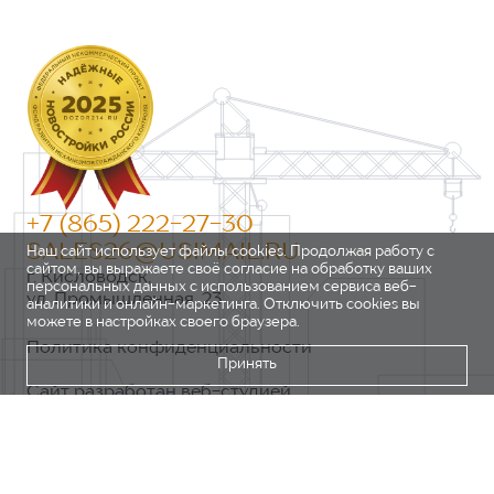
+7 (865) 222-27-30
SALES26@USIMAIL.RU
Наш сайт использует файлы cookies. Продолжая работу с
сайтом, вы выражаете своё согласие на обработку ваших
г. Кисловодск,
персональных данных с использованием сервиса веб-
ул. Промышленная, 23
аналитики и онлайн-маркетинга. Отключить cookies вы
можете в настройках своего браузера.
Политика конфиденциальности
Принять
Сайт разработан веб-студией
https://pixel2.studio/