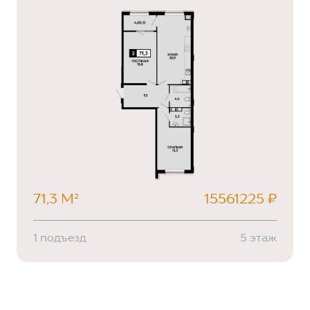
71,3 М²
15561225 ₽
1 подъезд
5 этаж