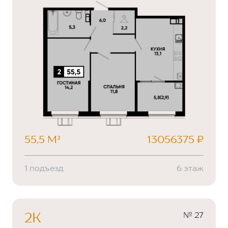
55,5 М²
13056375 ₽
1 подъезд
6 этаж
№ 27
2К