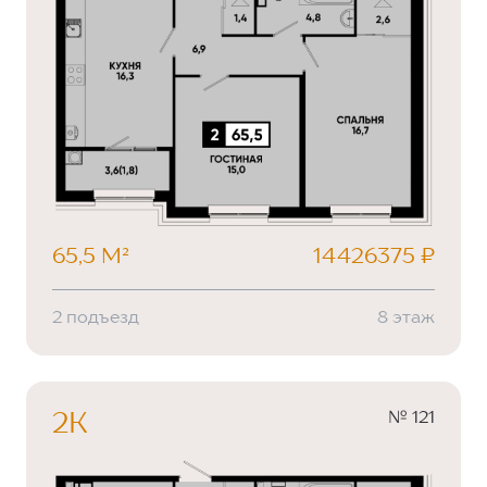
65,5 М²
14426375 ₽
2 подъезд
8 этаж
№ 121
2К