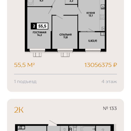
55,5 М²
13056375 ₽
1 подъезд
4 этаж
№ 133
2К