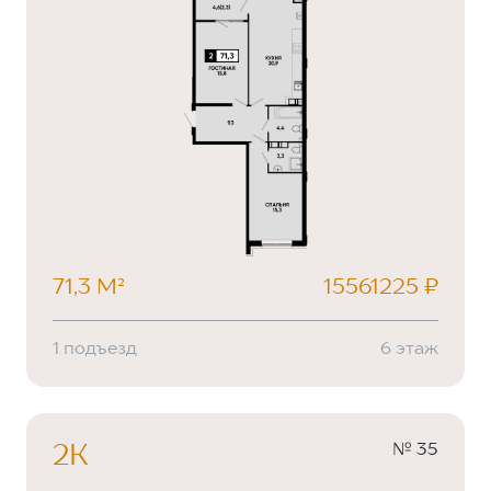
71,3 М²
15561225 ₽
1 подъезд
6 этаж
№ 35
2К