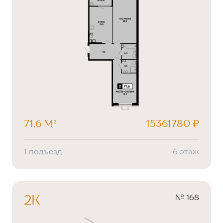
71,6 М²
15361780 ₽
1 подъезд
6 этаж
№ 168
2К