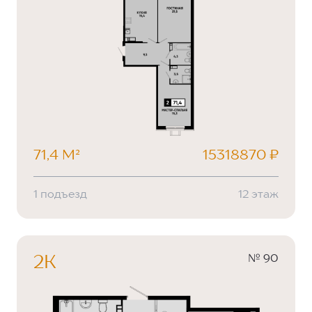
71,4 М²
15318870 ₽
1 подъезд
12 этаж
№ 90
2К