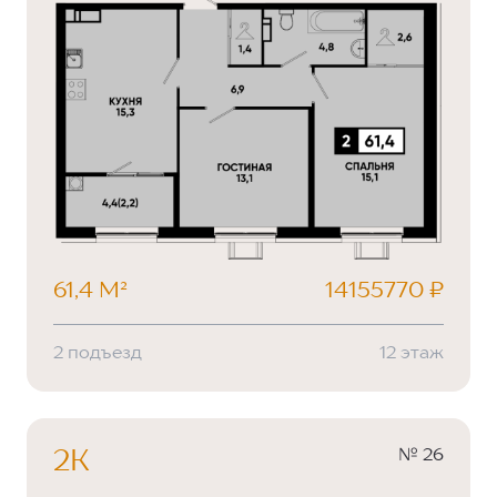
61,4 М²
14155770 ₽
2 подъезд
12 этаж
№ 26
2К