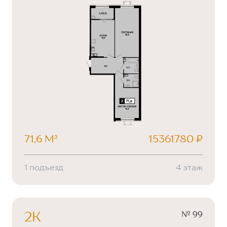
71,6 М²
15361780 ₽
1 подъезд
4 этаж
№ 99
2К