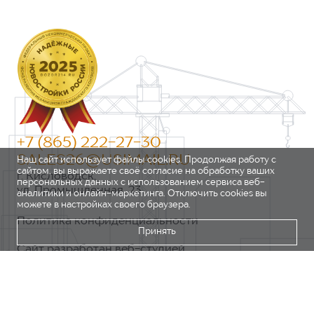
+7 (865) 222-27-30
SALES26@USIMAIL.RU
Наш сайт использует файлы cookies. Продолжая работу с
сайтом, вы выражаете своё согласие на обработку ваших
г. Кисловодск,
персональных данных с использованием сервиса веб-
ул. Промышленная, 23
аналитики и онлайн-маркетинга. Отключить cookies вы
можете в настройках своего браузера.
Политика конфиденциальности
Принять
Сайт разработан веб-студией
https://pixel2.studio/