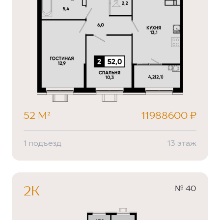
52 М²
11988600 ₽
1 подъезд
13 этаж
№ 40
2К