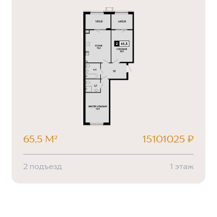
65,5 М²
15101025 ₽
2 подъезд
1 этаж