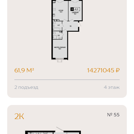
61,9 М²
14271045 ₽
2 подъезд
4 этаж
№ 55
2К