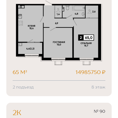
65 М²
14985750 ₽
2 подъезд
8 этаж
№ 90
2К