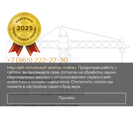
+7 (865) 222-27-30
SALES26@USIMAIL.RU
Наш сайт использует файлы cookies. Продолжая работу с
сайтом, вы выражаете своё согласие на обработку ваших
г. Кисловодск,
персональных данных с использованием сервиса веб-
ул. Промышленная, 23
аналитики и онлайн-маркетинга. Отключить cookies вы
можете в настройках своего браузера.
Политика конфиденциальности
Принять
Сайт разработан веб-студией
https://pixel2.studio/