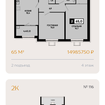
65 М²
14985750 ₽
2 подъезд
4 этаж
№ 116
2К