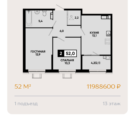
52 М²
11988600 ₽
1 подъезд
13 этаж