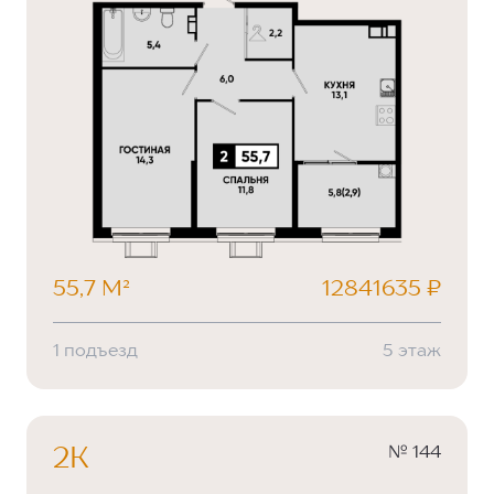
55,7 М²
12841635 ₽
1 подъезд
5 этаж
№ 144
2К