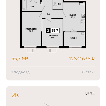
55,7 М²
12841635 ₽
1 подъезд
8 этаж
№ 34
2К