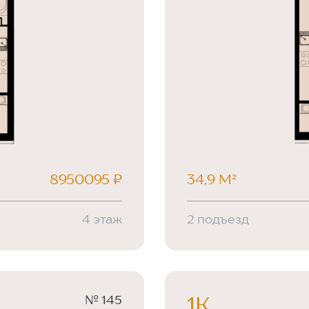
8950095 ₽
34,9 М²
4 этаж
2 подъезд
№ 145
1К