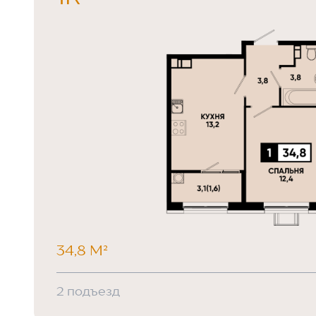
34,8 М²
2 подъезд