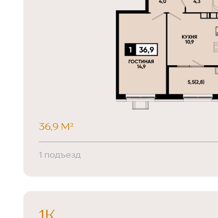
36,9 М²
1 подъезд
1К