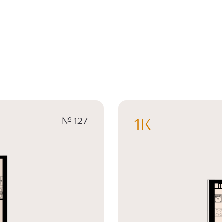
№ 127
1К