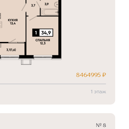
8464995 ₽
1 этаж
№ 8