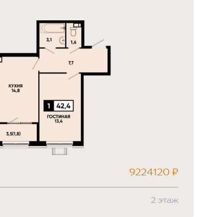
9224120 ₽
2 этаж