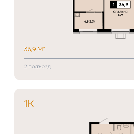
36,9 М²
2 подъезд
1К