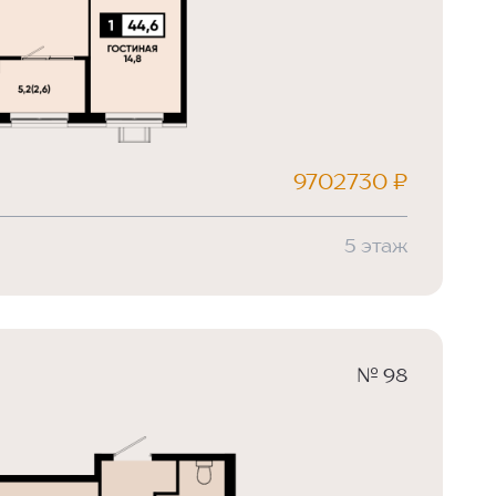
9702730 ₽
5 этаж
№ 98