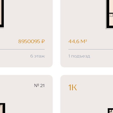
8950095 ₽
44,6 М²
6 этаж
1 подъезд
№ 21
1К