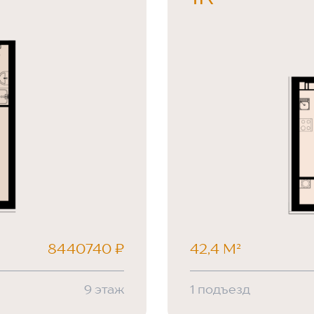
8440740 ₽
42,4 М²
9 этаж
1 подъезд