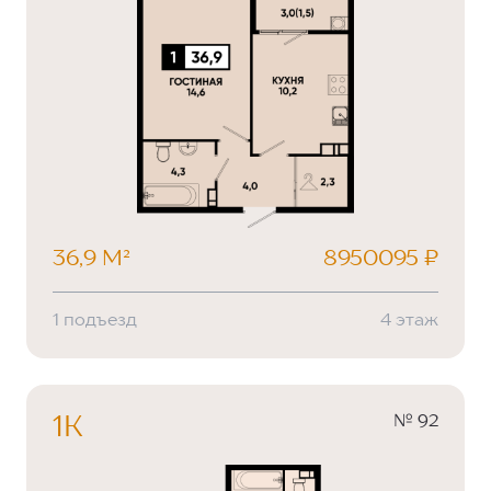
36,9 М²
8950095 ₽
1 подъезд
4 этаж
№ 92
1К