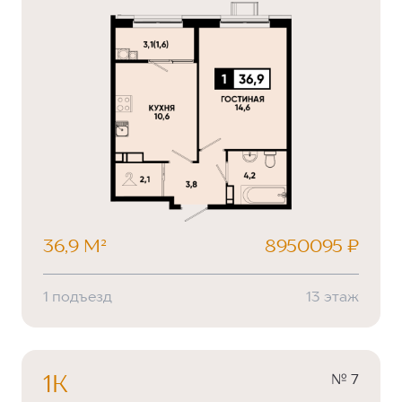
36,9 М²
8950095 ₽
1 подъезд
13 этаж
№ 7
1К