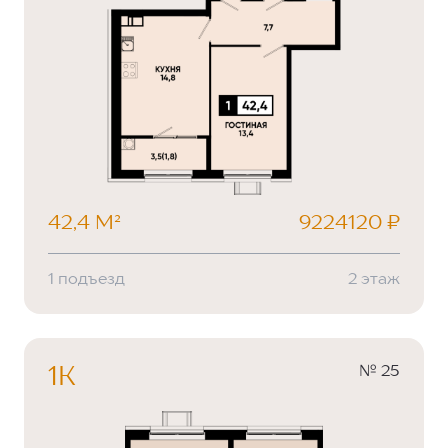
42,4 М²
9224120 ₽
1 подъезд
2 этаж
№ 25
1К