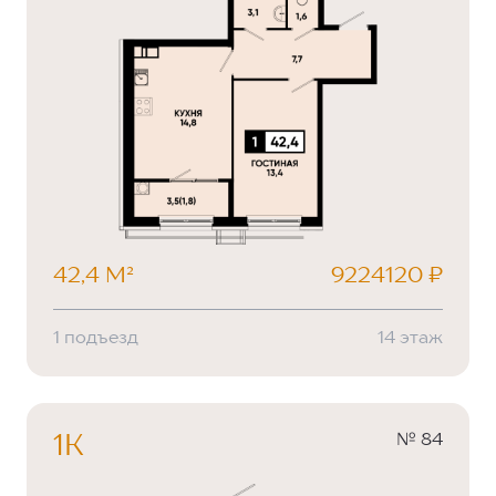
42,4 М²
9224120 ₽
1 подъезд
14 этаж
№ 84
1К