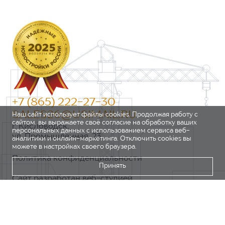
+7 (865) 222-27-30
SALES26@USIMAIL.RU
Наш сайт использует файлы cookies. Продолжая работу с
сайтом, вы выражаете своё согласие на обработку ваших
г. Кисловодск,
персональных данных с использованием сервиса веб-
ул. Промышленная, 23
аналитики и онлайн-маркетинга. Отключить cookies вы
можете в настройках своего браузера.
Политика конфиденциальности
Принять
Сайт разработан веб-студией
https://pixel2.studio/