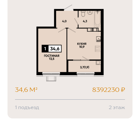
34,6 М²
8392230 ₽
1 подъезд
2 этаж