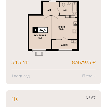
34,5 М²
8367975 ₽
1 подъезд
13 этаж
№ 87
1К