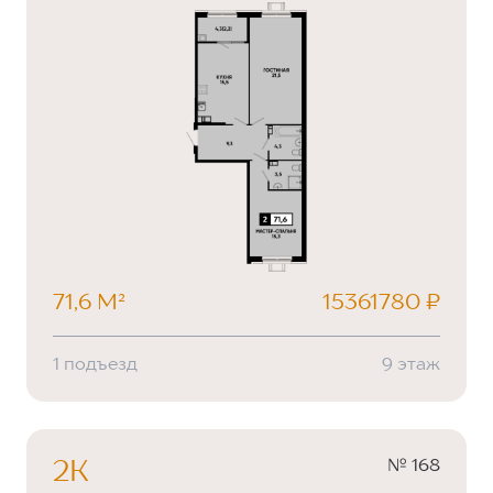
71,6 М²
15361780 ₽
1 подъезд
9 этаж
№ 168
2К