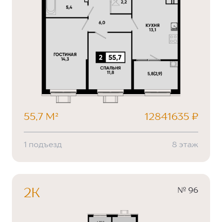
55,7 М²
12841635 ₽
1 подъезд
8 этаж
№ 96
2К