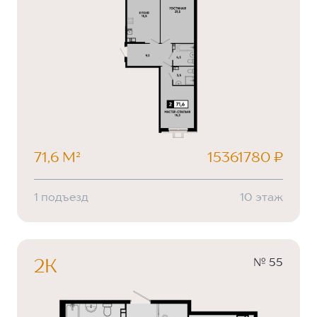
71,6 М²
15361780 ₽
1 подъезд
10 этаж
№ 55
2К