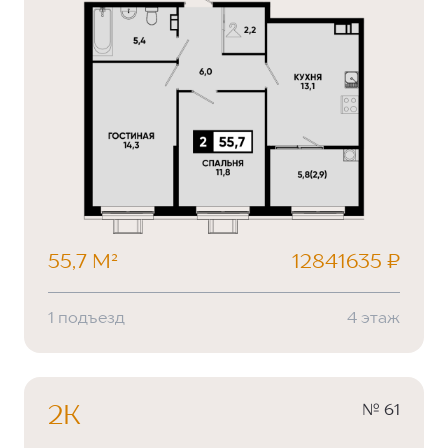
55,7 М²
12841635 ₽
1 подъезд
4 этаж
№ 61
2К