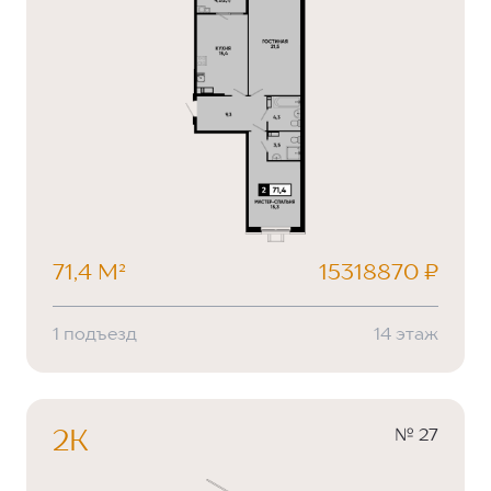
71,4 М²
15318870 ₽
1 подъезд
14 этаж
№ 27
2К