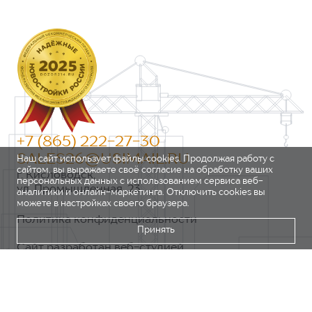
+7 (865) 222-27-30
SALES26@USIMAIL.RU
Наш сайт использует файлы cookies. Продолжая работу с
сайтом, вы выражаете своё согласие на обработку ваших
г. Кисловодск,
персональных данных с использованием сервиса веб-
ул. Промышленная, 23
аналитики и онлайн-маркетинга. Отключить cookies вы
можете в настройках своего браузера.
Политика конфиденциальности
Принять
Сайт разработан веб-студией
https://pixel2.studio/