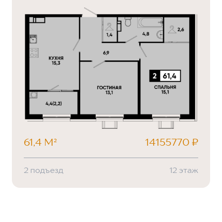
61,4 М²
14155770 ₽
2 подъезд
12 этаж