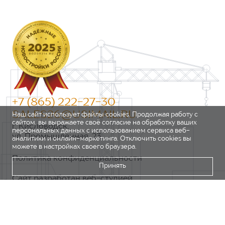
+7 (865) 222-27-30
SALES26@USIMAIL.RU
Наш сайт использует файлы cookies. Продолжая работу с
сайтом, вы выражаете своё согласие на обработку ваших
г. Кисловодск,
персональных данных с использованием сервиса веб-
ул. Промышленная, 23
аналитики и онлайн-маркетинга. Отключить cookies вы
можете в настройках своего браузера.
Политика конфиденциальности
Принять
Сайт разработан веб-студией
https://pixel2.studio/