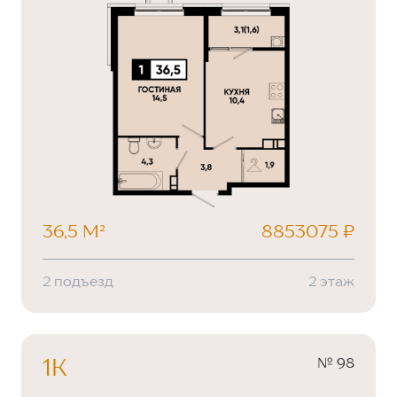
36,5 М²
8853075 ₽
2 подъезд
2 этаж
№ 98
1К