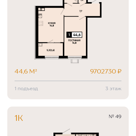
44,6 М²
9702730 ₽
1 подъезд
3 этаж
№ 49
1К