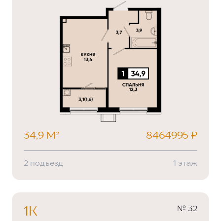
34,9 М²
8464995 ₽
2 подъезд
1 этаж
№ 32
1К