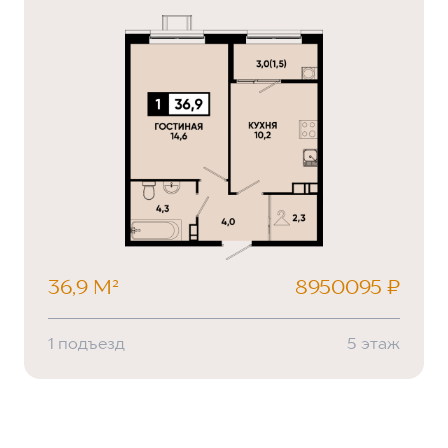
36,9 М²
8950095 ₽
1 подъезд
5 этаж