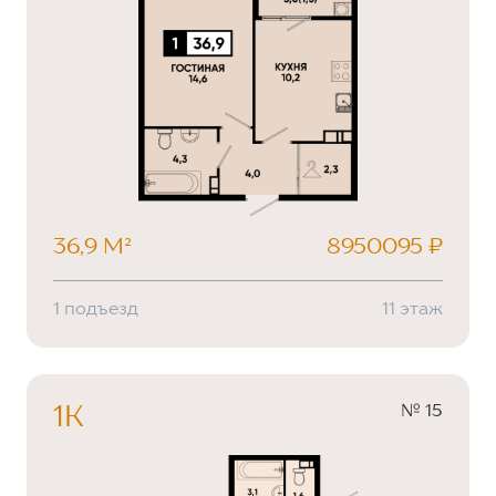
36,9 М²
8950095 ₽
1 подъезд
11 этаж
№ 15
1К