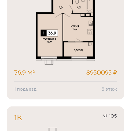
36,9 М²
8950095 ₽
1 подъезд
8 этаж
№ 105
1К