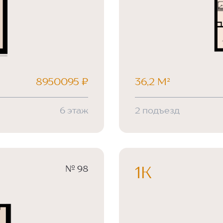
8950095 ₽
36,2 М²
6 этаж
2 подъезд
№ 98
1К