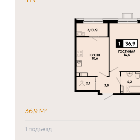
36,9 М²
1 подъезд