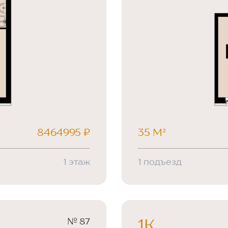
8464995 ₽
35 М²
1 этаж
1 подъезд
№ 87
1К