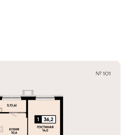
№ 101