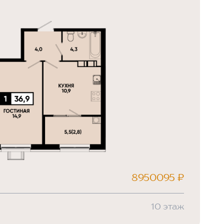
8950095 ₽
10 этаж