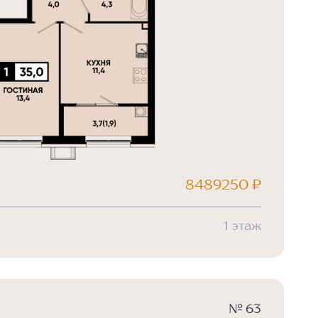
8489250 ₽
1 этаж
№ 63