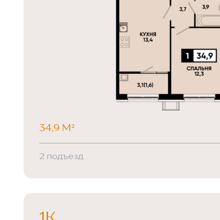
34,9 М²
2 подъезд
1К