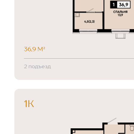
36,9 М²
2 подъезд
1К