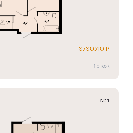
8780310 ₽
1 этаж
№ 1