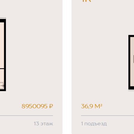
8950095 ₽
36,9 М²
13 этаж
1 подъезд