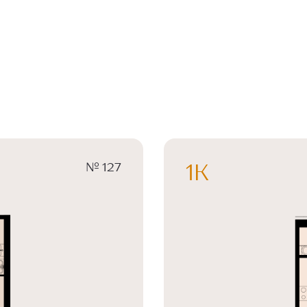
№ 127
1К