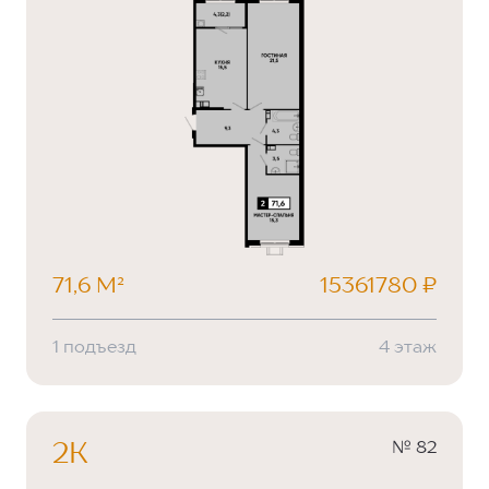
71,6 М²
15361780 ₽
1 подъезд
4 этаж
№ 82
2К