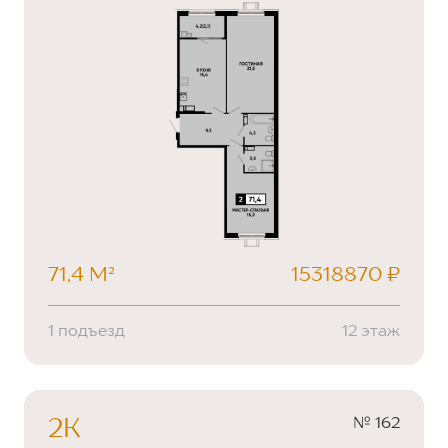
71,4 М²
15318870 ₽
1 подъезд
12 этаж
№ 162
2К