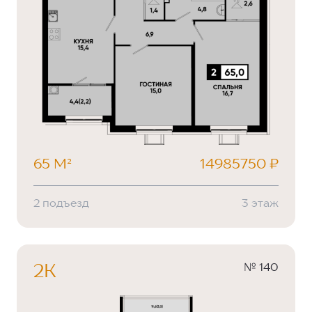
65 М²
14985750 ₽
2 подъезд
3 этаж
№ 140
2К