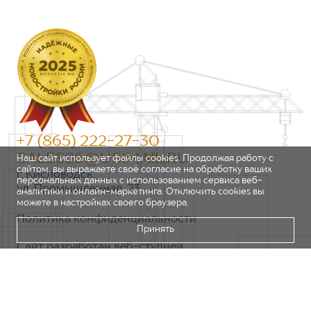
+7 (865) 222-27-30
SALES26@USIMAIL.RU
Наш сайт использует файлы cookies. Продолжая работу с
сайтом, вы выражаете своё согласие на обработку ваших
г. Кисловодск,
персональных данных с использованием сервиса веб-
ул. Промышленная, 23
аналитики и онлайн-маркетинга. Отключить cookies вы
можете в настройках своего браузера.
Политика конфиденциальности
Принять
Сайт разработан веб-студией
https://pixel2.studio/