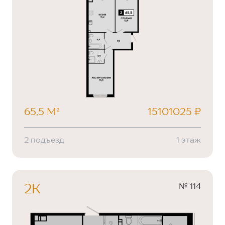
65,5 М²
15101025 ₽
2 подъезд
1 этаж
№ 114
2К