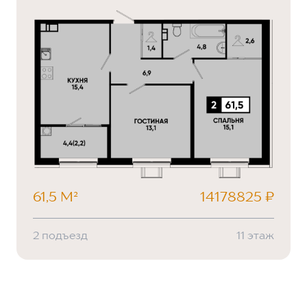
61,5 М²
14178825 ₽
2 подъезд
11 этаж