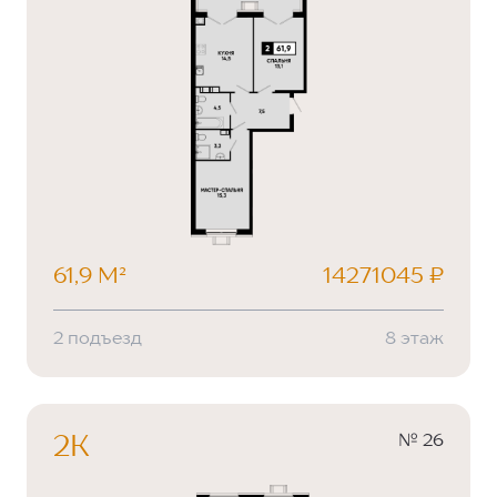
61,9 М²
14271045 ₽
2 подъезд
8 этаж
№ 26
2К