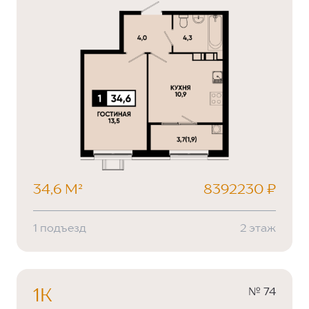
34,6 М²
8392230 ₽
1 подъезд
2 этаж
№ 74
1К