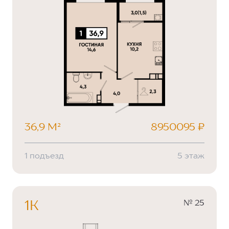
36,9 М²
8950095 ₽
1 подъезд
5 этаж
№ 25
1К