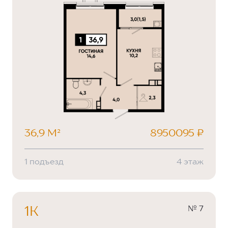
36,9 М²
8950095 ₽
1 подъезд
4 этаж
№ 7
1К