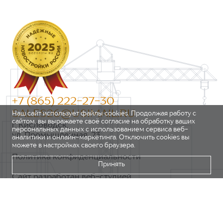
+7 (865) 222-27-30
SALES26@USIMAIL.RU
Наш сайт использует файлы cookies. Продолжая работу с
сайтом, вы выражаете своё согласие на обработку ваших
г. Кисловодск,
персональных данных с использованием сервиса веб-
ул. Промышленная, 23
аналитики и онлайн-маркетинга. Отключить cookies вы
можете в настройках своего браузера.
Политика конфиденциальности
Принять
Сайт разработан веб-студией
https://pixel2.studio/