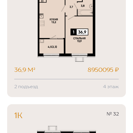
36,9 М²
8950095 ₽
2 подъезд
4 этаж
№ 32
1К