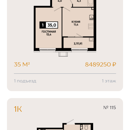
35 М²
8489250 ₽
1 подъезд
1 этаж
№ 115
1К