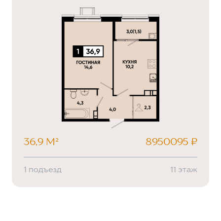
36,9 М²
8950095 ₽
1 подъезд
11 этаж