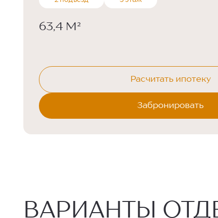
2 подъезд
5 этаж
63,4 М²
Расчитать ипотеку
Забронировать
ВАРИАНТЫ ОТД