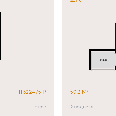
11622475 ₽
59,2 М²
1 этаж
2 подъезд