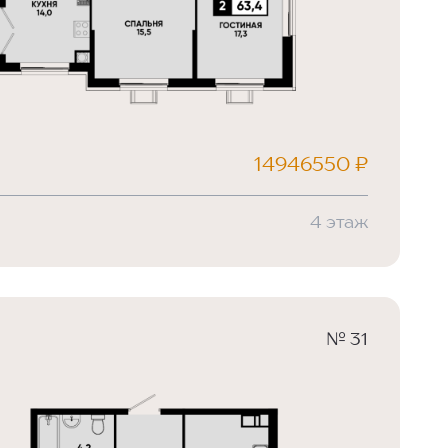
14946550 ₽
4 этаж
№ 31