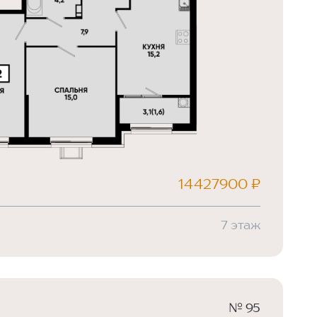
14427900 ₽
7 этаж
№ 95