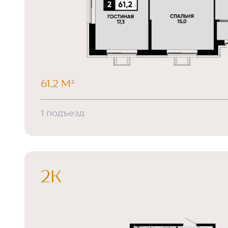
61,2 М²
1 подъезд
2К