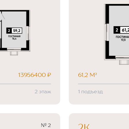
13956400 ₽
61,2 М²
2 этаж
1 подъезд
№ 2
2К