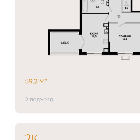
59,2 М²
2 подъезд
2К