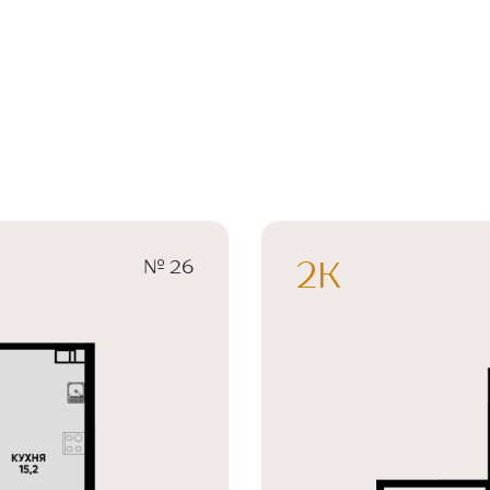
№ 26
2К