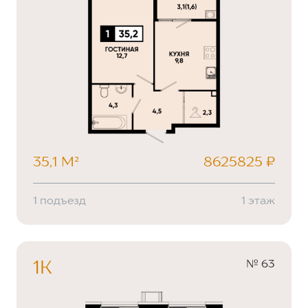
35,1 М²
8625825 ₽
1 подъезд
1 этаж
№ 63
1К