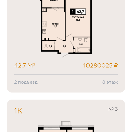
42,7 М²
10280025 ₽
2 подъезд
8 этаж
№ 3
1К