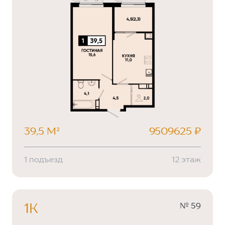
39,5 М²
9509625 ₽
1 подъезд
12 этаж
№ 59
1К