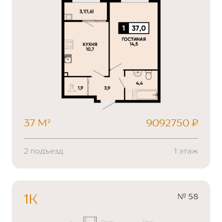
37 М²
9092750 ₽
2 подъезд
1 этаж
№ 58
1К