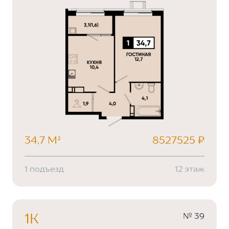
34,7 М²
8527525 ₽
1 подъезд
12 этаж
№ 39
1К