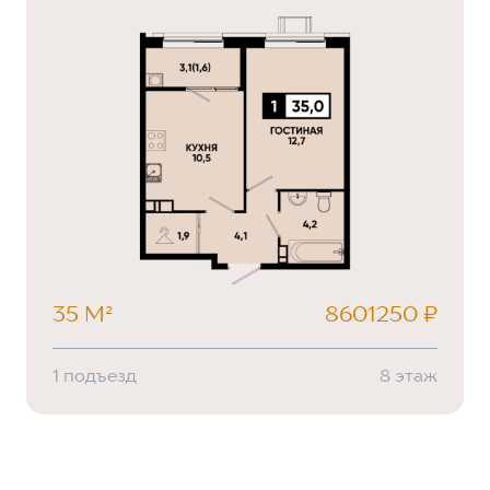
35 М²
8601250 ₽
1 подъезд
8 этаж