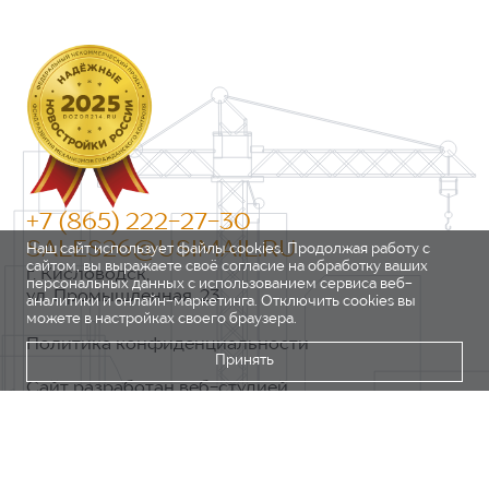
+7 (865) 222-27-30
SALES26@USIMAIL.RU
Наш сайт использует файлы cookies. Продолжая работу с
сайтом, вы выражаете своё согласие на обработку ваших
г. Кисловодск,
персональных данных с использованием сервиса веб-
ул. Промышленная, 23
аналитики и онлайн-маркетинга. Отключить cookies вы
можете в настройках своего браузера.
Политика конфиденциальности
Принять
Сайт разработан веб-студией
https://pixel2.studio/