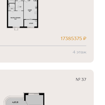
17385375 ₽
4 этаж
№ 37