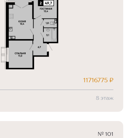
11716775 ₽
8 этаж
№ 101