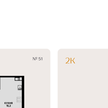
№ 51
2К