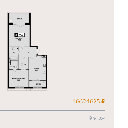
16624625 ₽
9 этаж