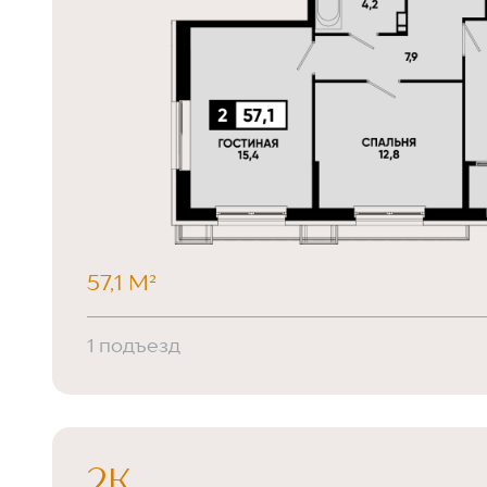
57,1 М²
1 подъезд
2К