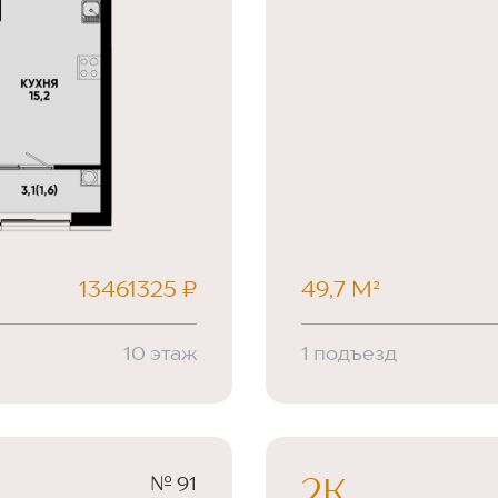
13461325 ₽
49,7 М²
10 этаж
1 подъезд
№ 91
2К