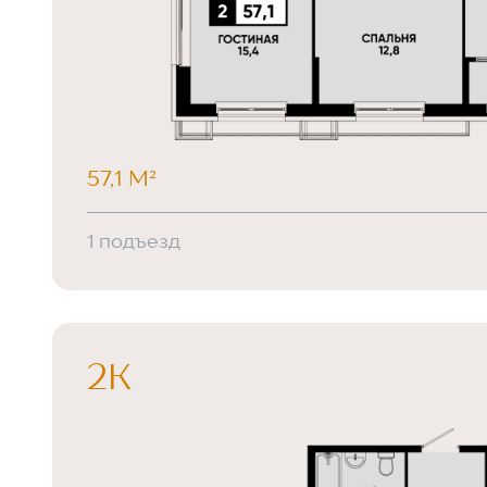
57,1 М²
1 подъезд
2К