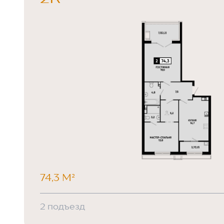
74,3 М²
2 подъезд