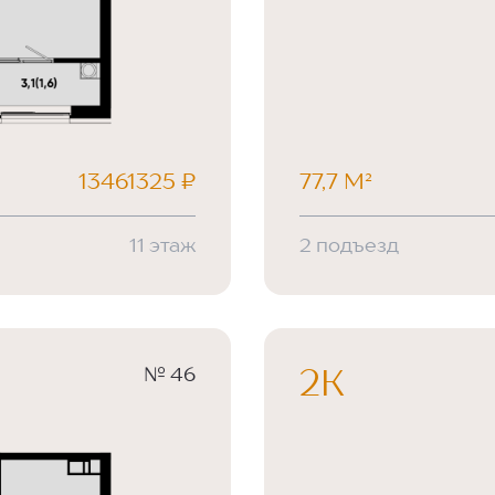
13461325 ₽
77,7 М²
11 этаж
2 подъезд
№ 46
2К