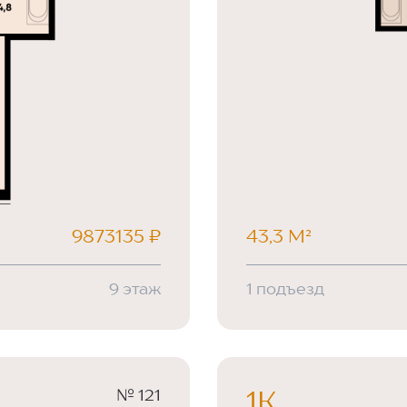
9873135 ₽
43,3 М²
9 этаж
1 подъезд
№ 121
1К