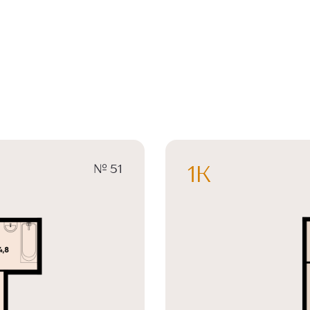
№ 51
1К