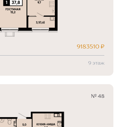
9183510 ₽
9 этаж
№ 48