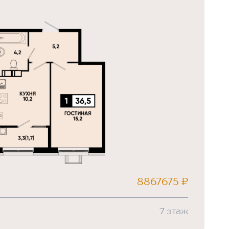
8867675 ₽
7 этаж