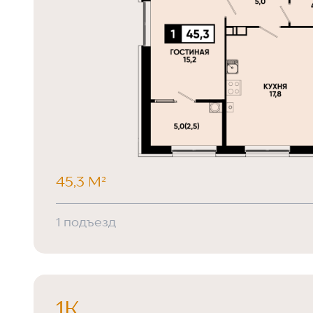
45,3 М²
1 подъезд
1К