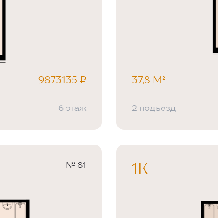
9873135 ₽
37,8 М²
6 этаж
2 подъезд
№ 81
1К