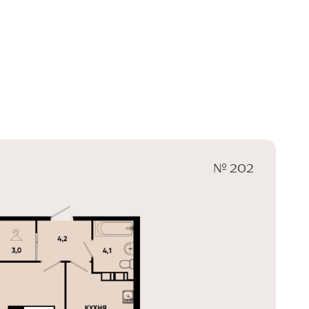
№ 202