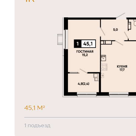
45,1 М²
1 подъезд