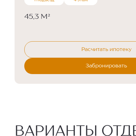
1 подъезд
4 этаж
45,3 М²
Расчитать ипотеку
Забронировать
ВАРИАНТЫ ОТД