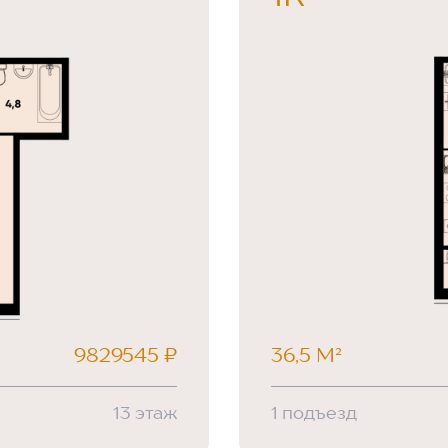
9829545 ₽
36,5 М²
13 этаж
1 подъезд