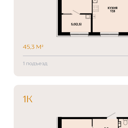
45,3 М²
1 подъезд
1К