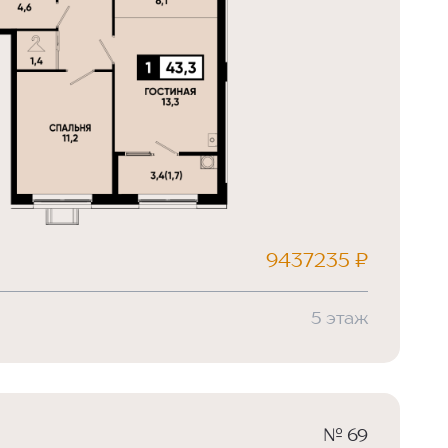
9437235 ₽
5 этаж
№ 69