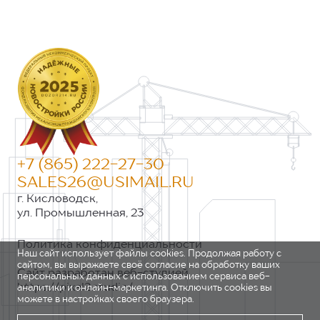
+7 (865) 222-27-30
SALES26@USIMAIL.RU
г. Кисловодск,
ул. Промышленная, 23
Политика конфиденциальности
Наш сайт использует файлы cookies. Продолжая работу с
сайтом, вы выражаете своё согласие на обработку ваших
Сайт разработан веб-студией
персональных данных с использованием сервиса веб-
https://pixel2.studio/
аналитики и онлайн-маркетинга. Отключить cookies вы
можете в настройках своего браузера.