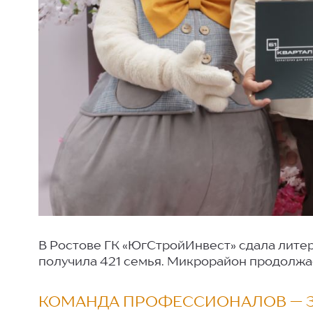
В Ростове ГК «ЮгСтройИнвест» сдала литер
получила 421 семья. Микрорайон продолжае
КОМАНДА ПРОФЕССИОНАЛОВ — З